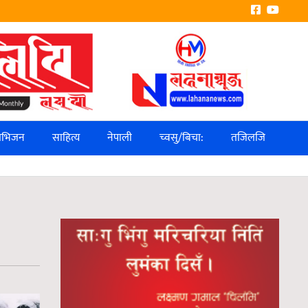
लिभिजन
साहित्य
नेपाली
च्वसु/बिचा:
तजिलजि