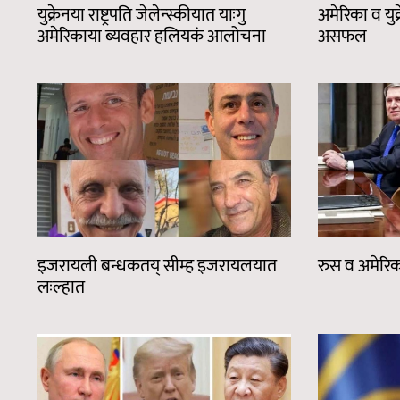
युक्रेनया राष्ट्रपति जेलेन्स्कीयात याःगु
अमेरिका व यु
अमेरिकाया ब्यवहार हलियकं आलोचना
असफल
इजरायली बन्धकतय् सीम्ह इजरायलयात
रुस व अमेरिका
लःल्हात