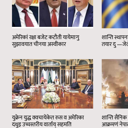
अमेरिकां रक्षा बजेट कटौती यायेमाःगु
शान्ति स्थापनाय
सुझावयात चीनया अस्वीकार
तयार दु —जेले
युक्रेन युद्ध क्वचायेकेत रुस व अमेरिका
शान्ति सैनिक 
दथुइ उच्चस्तरीय वार्ताय् सहमति
आक्रमणं नेपा