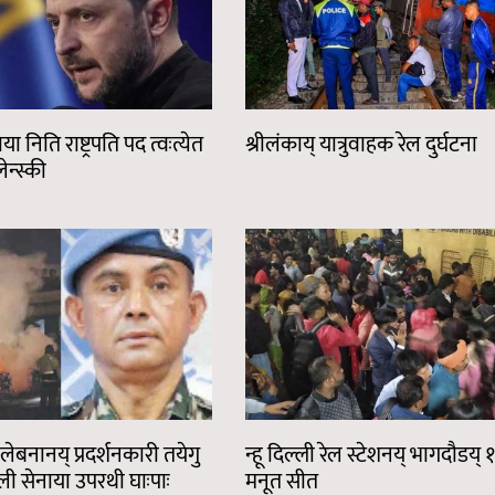
ा निति राष्ट्रपति पद त्वःत्येत
श्रीलंकाय् यात्रुवाहक रेल दुर्घटना
न्स्की
लेबनानय् प्रदर्शनकारी तयेगु
न्हू दिल्ली रेल स्टेशनय् भागदौडय् १
ली सेनाया उपरथी घाःपाः
मनूत सीत