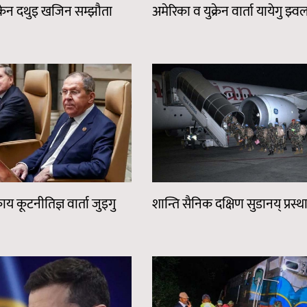
क्रेन दथुइ खजिन सम्झौता
अमेरिका व युक्रेन वार्ता यायेगु झ्
य कूटनीतिज्ञ वार्ता जुइगु
शान्ति सैनिक दक्षिण सुडानय् प्रस्थ