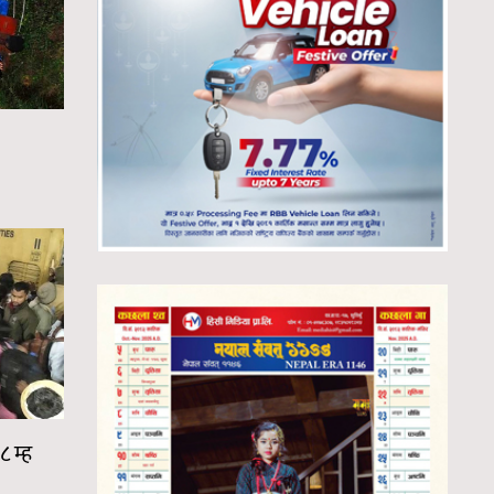
८ म्ह