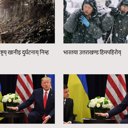
ट्रय् खानीइ दुर्घटनाय् निम्ह
भारतया उत्तराखण्ड हिमपहिरोय्