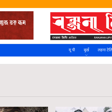
मू पौ
बुखँ
लहना टे