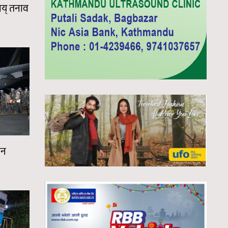
वलय् तनाव
ान