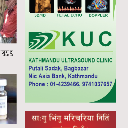
जुगु दु