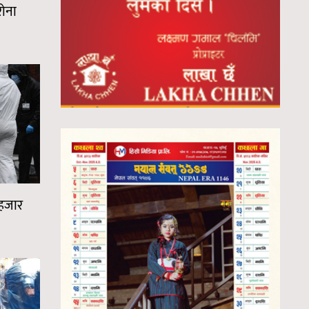
रोना
 हजार