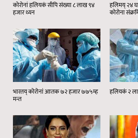
कोरोनां हलियकं सीपि संख्या ८ लाख ९४
हलिमय् २४ घ
हजार थ्यन
कोरोना संक्र
भारतय् कोरोनां आःतक ७२ हजार ७७५म्ह
हलियकं २ ला
मन्त