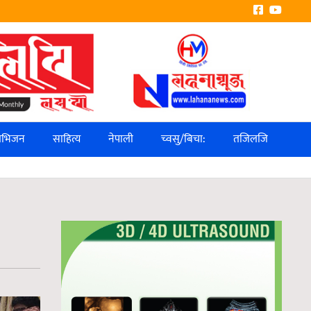
लिभिजन
साहित्य
नेपाली
च्वसु/बिचा:
तजिलजि