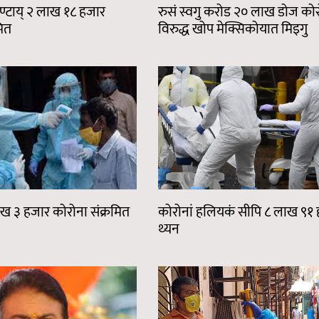
ण्टाय् २ लाख १८ हजार
रुसं स्वगु करोड २० लाख डोज को
मित
विरुद्ध खोप मेक्सिकोयात मिइगु
ख ३ हजार कोरोना संक्रमित
कोरोनां हलियकं सीपि ८ लाख ९१
थ्यन