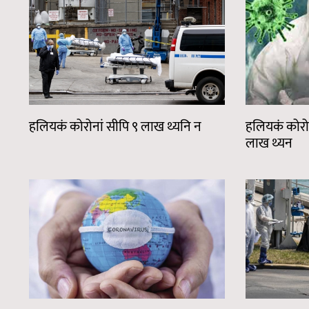
हलियकं कोरोनां सीपि ९ लाख थ्यनि न
हलियकं कोरो
लाख थ्यन