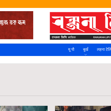
मू पौ
बुखँ
लहना टे