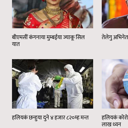
बीएमसीं कंगनाया मुम्बईया ज्याकू सिल
तेलेगु अभिनेता
यात
हलियकं छन्हुया दुने ४ हजार ८२०म्ह मन्त
हलियकं कोरो
लाख थ्यन