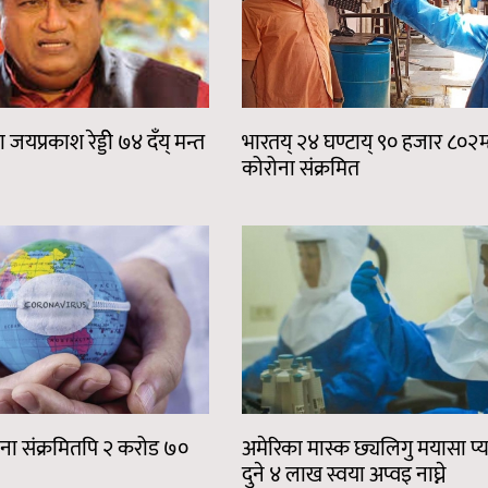
 जयप्रकाश रेड्डीे ७४ दँय् मन्त
भारतय् २४ घण्टाय् ९० हजार ८०२म
कोरोना संक्रमित
ना संक्रमितपि २ करोड ७०
अमेरिका मास्क छ्यलिगु मयासा प्
दुने ४ लाख स्वया अप्वइ नाघ्ने