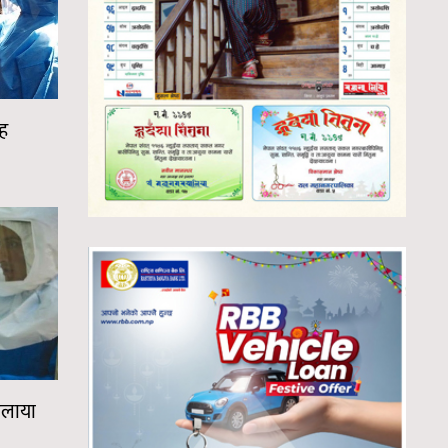
्ह
यलाया