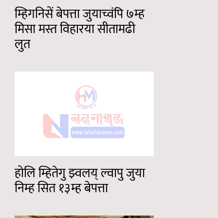
म्हिगनिसें बेपत्ता जुयाच्वंपि ७म्ह
मिसा मस्त विहारया सीतामढी
लुत
होलि म्हितेगु झ्वलय् ल्वापु जुया
निम्ह सित १३म्ह बेपत्ता