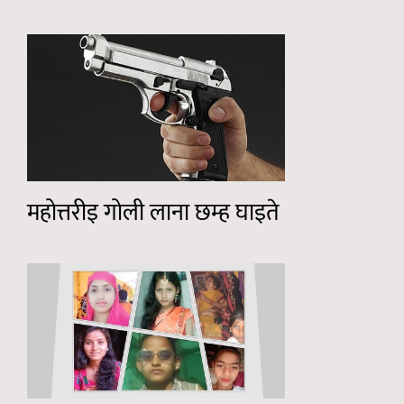
महोत्तरीइ गोली लाना छम्ह घाइते