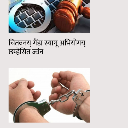
चितवनय् गैंडा स्यागू अभियोगय्
छम्हेसित ज्वंन