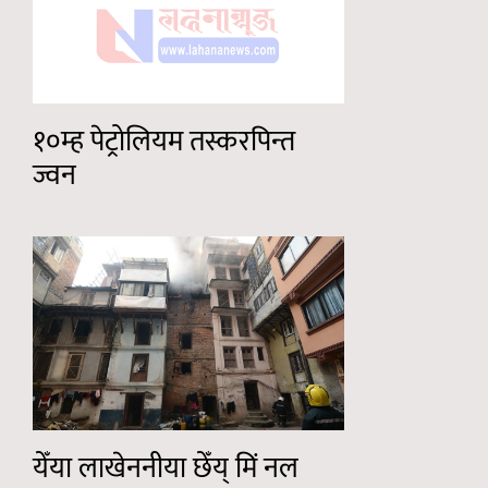
१०म्ह पेट्रोलियम तस्करपिन्त
ज्वन
येँया लाखेननीया छेँय् मिं नल