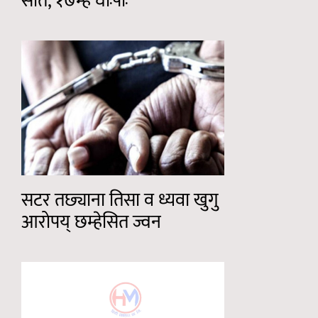
सीत, १७म्ह घाःपाः
सटर तछ्याना तिसा व ध्यवा खुगु
आरोपय् छम्हेसित ज्वन