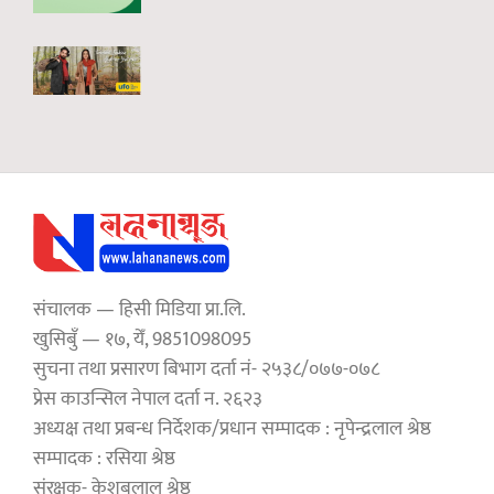
संचालक — हिसी मिडिया प्रा.लि.
खुसिबुँ — १७, येँ, 9851098095
सुचना तथा प्रसारण बिभाग दर्ता नं- २५३८/०७७-०७८
प्रेस काउन्सिल नेपाल दर्ता न. २६२३
अध्यक्ष तथा प्रबन्ध निर्देशक/प्रधान सम्पादक : नृपेन्द्रलाल श्रेष्ठ
सम्पादक : रसिया श्रेष्ठ
संरक्षक- केशबलाल श्रेष्ठ