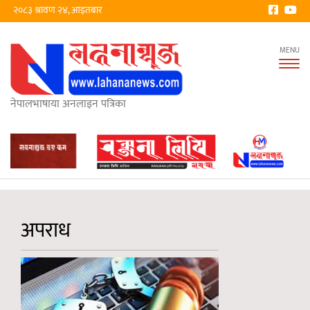
२०८३ श्रावण २४, आइतबार
Tog
nav
नेपालभाषाया अनलाइन पत्रिका
अपराध