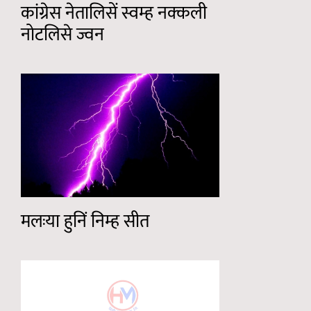
कांग्रेस नेतालिसें स्वम्ह नक्कली
नोटलिसे ज्वन
मलःया हुनिं निम्ह सीत