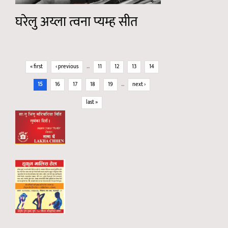
घरेलु अय्ला त्वना प्यम्ह सीत
Pages
« first
‹ previous
…
11
12
13
14
15
16
17
18
19
…
next ›
last »