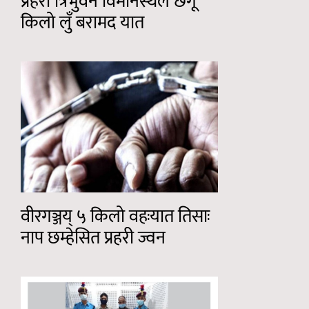
प्रहरीं त्रिभुवन विमानस्थलं छगू
किलो लुँ बरामद यात
वीरगञ्जय् ५ किलो वहःयात तिसाः
नाप छम्हेसित प्रहरी ज्वन