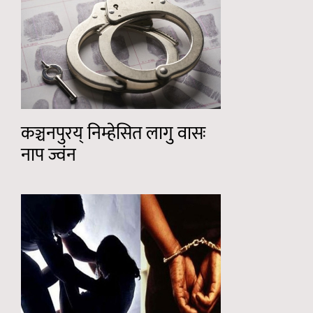
कञ्चनपुरय् निम्हेसित लागु वासः
नाप ज्वंन