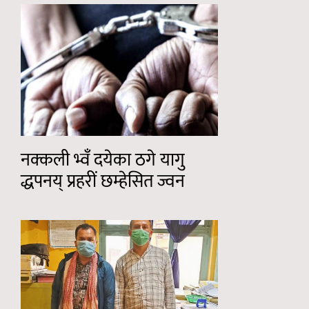
नक्कली भ्वँ दयेका ठगे यागु
द्धपनय् प्रहरीं छम्हेसित ज्वन