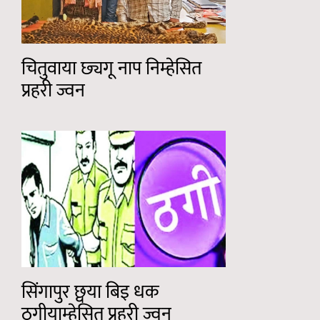
चितुवाया छ्यगू नाप निम्हेसित
प्रहरी ज्वन
सिंगापुर छ्वया बिइ धक
ठगीयाम्हेसित प्रहरी ज्वन