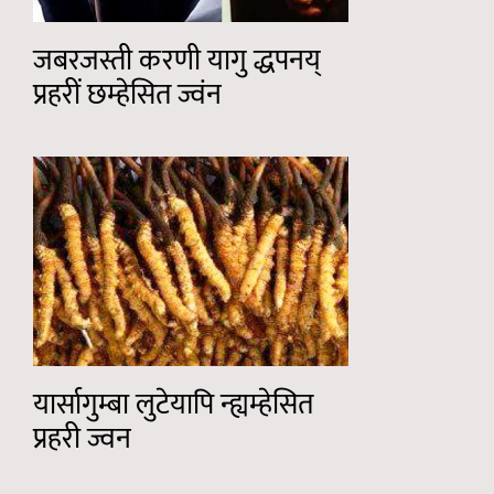
जबरजस्ती करणी यागु द्धपनय्
प्रहरीं छम्हेसित ज्वंन
यार्सागुम्बा लुटेयापि न्ह्यम्हेसित
प्रहरी ज्वन