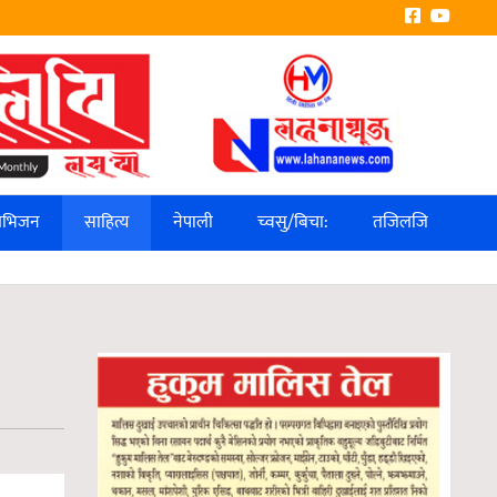
लिभिजन
साहित्य
नेपाली
च्वसु/बिचा:
तजिलजि