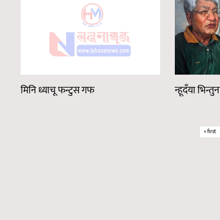
मिनि ध्याचू फन्टुस गफ
न्हूदँया भिन्तुन
Pages
« first