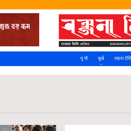
मू पौ
बुखँ
लहना टे