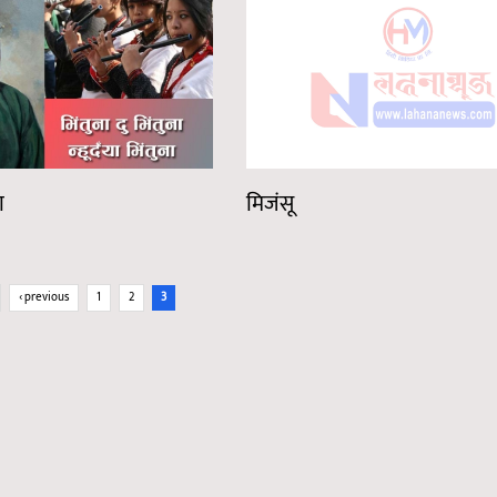
ा
मिजंसू
‹ previous
1
2
3