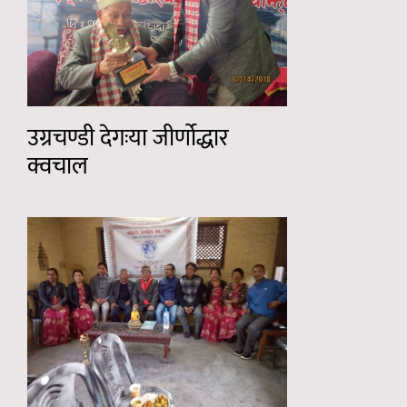
उग्रचण्डी देगःया जीर्णोद्धार
क्वचाल