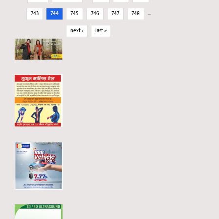
743
744
745
746
747
748
…
next ›
last »