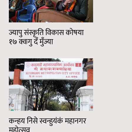
ज्यापु संस्कृति विकास कोषया
१७ क्वःगु दँ मुँज्या
कन्हय निसे स्वन्हुयंकं महानगर
महोत्सव