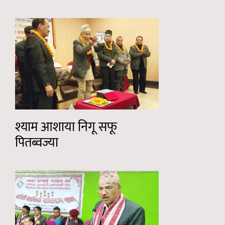
श्याम आशाया निगू सफू
पितब्वज्या