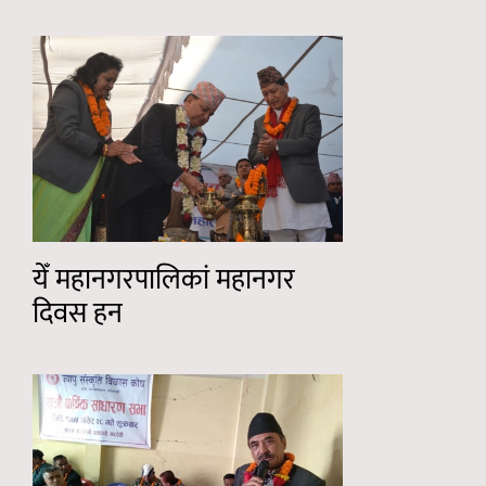
येँ महानगरपालिकां महानगर
दिवस हन