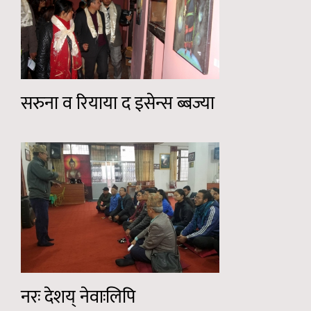
सरुना व रियाया द इसेन्स ब्बज्या
नरः देशय् नेवाःलिपि