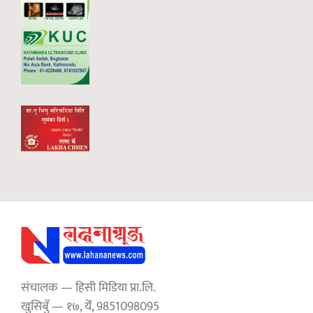
संचालक — हिसी मिडिया प्रा.लि.
खुसिबुँ — १७, येँ, 9851098095