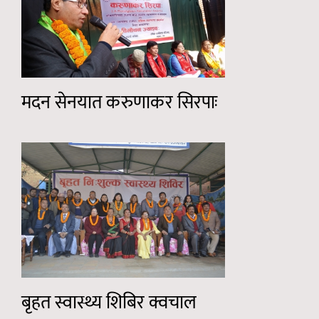
मदन सेनयात करुणाकर सिरपाः
बृहत स्वास्थ्य शिबिर क्वचाल