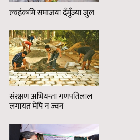
ल्वहंकःमि समाजया दँमुँज्या जुल
संरक्षण अभियन्ता गणपतिलाल
लगायत मेपि न ज्वन