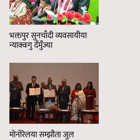
भक्तपुर सुनचाँदी व्यवसायीया
न्याक्वःगु दँमुँज्या
मोनोरेलया सम्झौता जुल