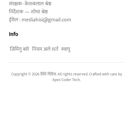
संरक्षक- केशबलाल श्रेष्ठ
निर्देशक — शोभा श्रेष्ठ
ईमेल : mediahisi@gmail.com
Info
जिमिगु बारे
नियम अले शर्त
स्वापू
Copyright © 2026 हिसि मिडिया. All rights reserved. Crafted with care by
Apex Coder Tech
.