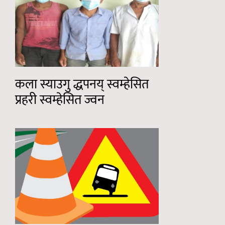
कला स्याउगु द्धपनय् स्वम्हेसित
प्रहरी स्वम्हेसित ज्वन