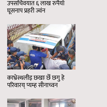
उपसचिवयात ६ लाख रुपैयाँ
घूसनाप प्रहरी ज्वंन
काभ्रेस्थलीइ छखाः छेँ छगु हे
परिवारय् प्यम्ह सीनाच्वन