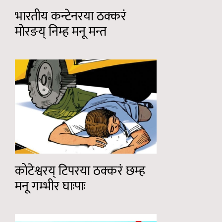
भारतीय कन्टेनरया ठक्करं
मोरङय् निम्ह मनू मन्त
कोटेश्वरय् टिपरया ठक्करं छम्ह
मनू गम्भीर घाःपाः