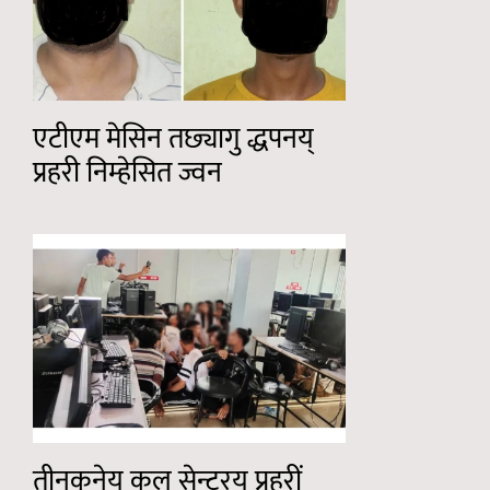
एटीएम मेसिन तछ्यागु द्धपनय्
प्रहरी निम्हेसित ज्वन
तीनकुनेय् कल सेन्टरय् प्रहरीं