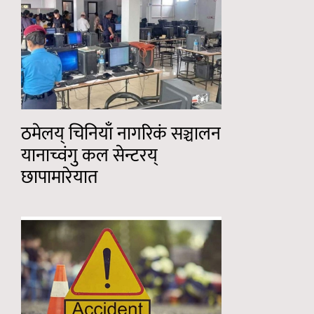
ठमेलय् चिनियाँ नागरिकं सञ्चालन
यानाच्वंगु कल सेन्टरय्
छापामारेयात