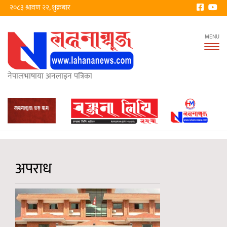
२०८३ श्रावण २२, शुक्रबार
Tog
nav
नेपालभाषाया अनलाइन पत्रिका
अपराध