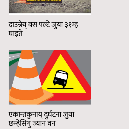
दाउन्नेय् बस पल्टे जुया ३१म्ह
घाइते
एकान्तकुनाय् दुर्घटना जुुया
छम्हेसिगु ज्यान वन