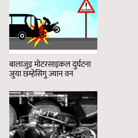
बालाजुइ मोटरसाइकल दुर्घटना
जुया छम्हेसिगु ज्यान वन