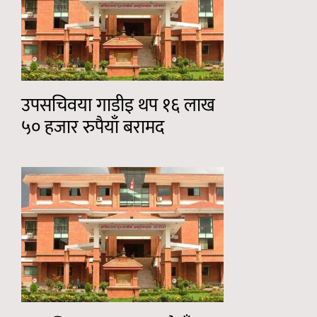
उपसचिवया गाडीइ थप १६ लाख
५० हजार रुपैयाँ बरामद