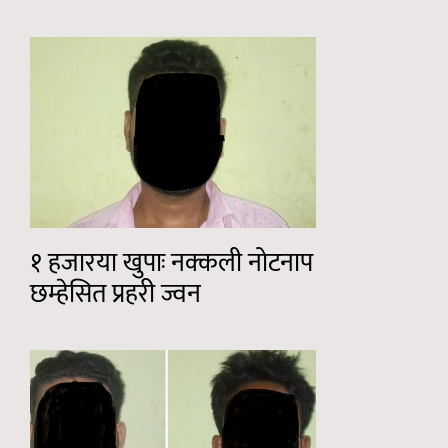
१ हजारया खुपाः नक्कली नोटनाप
छम्हेसित प्रहरी ज्वन