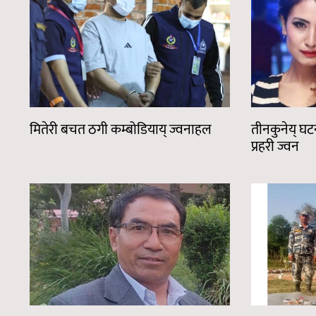
मितेरी बचत ठगी कम्बोडियाय् ज्वनाहल
तीनकुनेय् घ
प्रहरी ज्वन