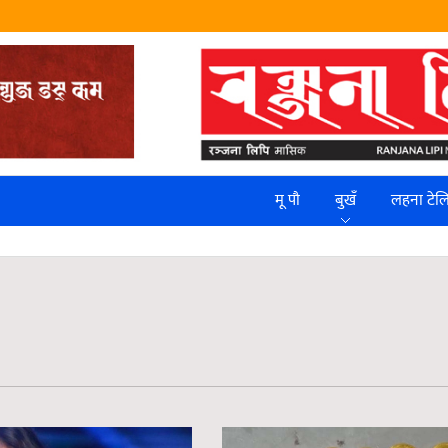
मू पौ
बुखँ
लहना टे