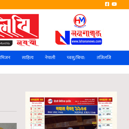
लिभिजन
साहित्य
नेपाली
च्वसु/बिचा:
तजिलजि