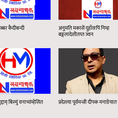
तेब्बर कैदीबन्दी
अनुमति मकासें दुहाँवःपिं निम्ह
बङ्गलादेशीतय्त ज्वन
द्दाय् बिस्युं वनाच्वंम्हेसित
प्रदेशया पूर्वमन्त्री दीपक मनाङेयात