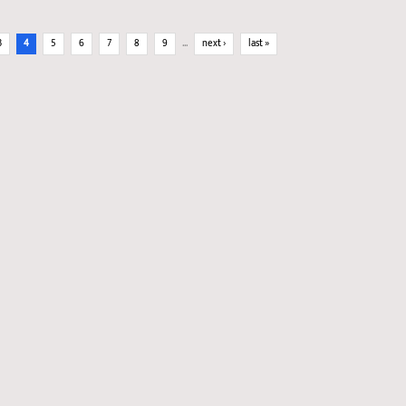
3
4
5
6
7
8
9
…
next ›
last »