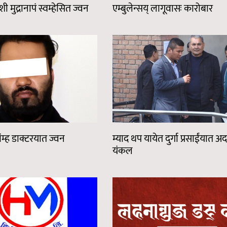
शी मुद्रानापं स्वम्हेसित ज्वन
एम्बुलेन्सय् लागूवासः कारोबार
वंम्ह डाक्टरयात ज्वन
म्याद थप यायेत दुर्गा प्रसाईंयात 
यंकल