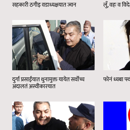
सहकारी ठगीइ वडाध्यक्षयात ज्वन
लुँ, वहः व विदे
दुर्गा प्रसाईंयात थुनामुक्त यायेत सर्वोच्च
फोनं ध्यबा फ्
अदालतं अस्वीकारयात