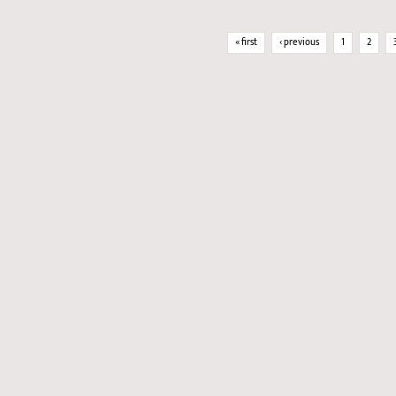
Pages
« first
‹ previous
1
2