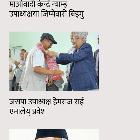
माओवादी केन्द्रं न्याम्ह
उपाध्यक्षया जिम्मेवारी बिइगु
जसपा उपाध्यक्ष हेमराज राई
एमालेय् प्रवेश