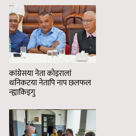
कांग्रेसया नेता कोइरालां
थःनिकटया नेतापि नाप छलफल
न्ह्याकिइगु