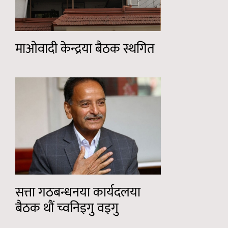
माओवादी केन्द्रया बैठक स्थगित
सत्ता गठबन्धनया कार्यदलया
बैठक थौं च्वनिइगु वइगु