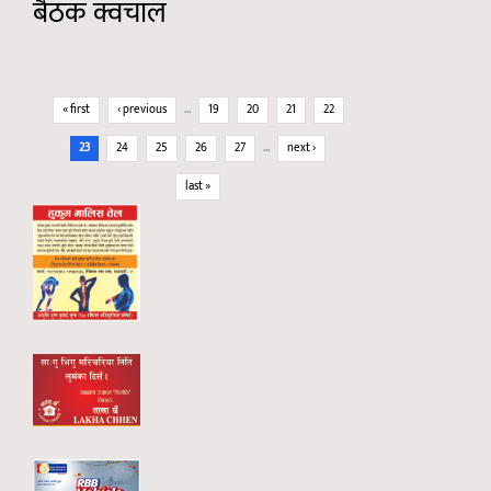
बैठक क्वचाल
Pages
« first
‹ previous
…
19
20
21
22
23
24
25
26
27
…
next ›
last »