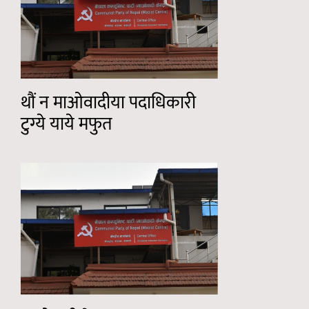
थौं न माओवादीया पदाधिकारी
टुग्ये याये मफुत