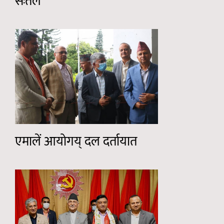
सःतल
एमालें आयोगय् दल दर्तायात