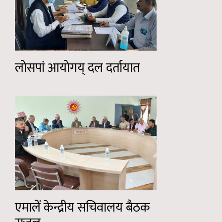
लोसपां आयोगय् दल दर्तायात
एमालें केन्द्रीय सचिवालय बैठक