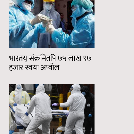
भारतय् संक्रमितपि ७५ लाख ९७
हजार स्वया अप्वोल