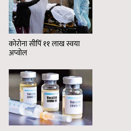
कोरोना सीपिं ११ लाख स्वया
अप्वोल