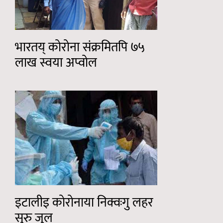
भारतय् कोरोना संक्रमितपि ७५
लाख स्वया अप्वोल
इटालीइ कोरोनाया निक्वःगु लहर
सुरु जुल