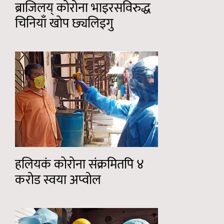
ब्राजिलय् कोरोना भाइरसविरुद्ध
चिनियाँ खोप छ्यलिइगु
हलियकं कोरोना संक्रमितपि ४
करोड स्वया अप्वोल