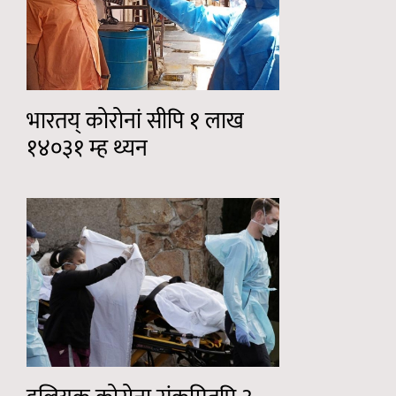
भारतय् कोरोनां सीपि १ लाख
१४०३१ म्ह थ्यन