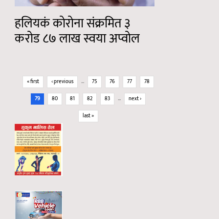
हलियकं कोरोना संक्रमित ३
करोड ८७ लाख स्वया अप्वोल
Pages
« first
‹ previous
…
75
76
77
78
79
80
81
82
83
…
next ›
last »