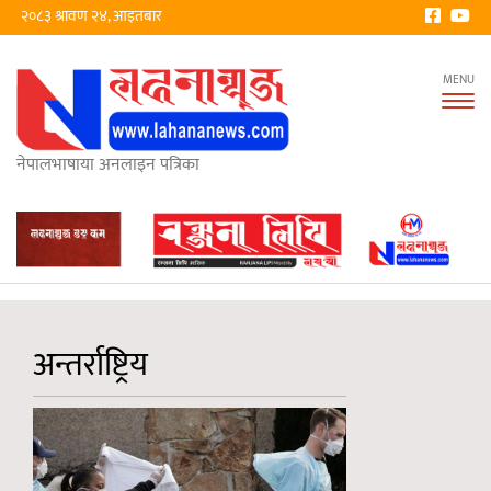
२०८३ श्रावण २४, आइतबार
Tog
nav
नेपालभाषाया अनलाइन पत्रिका
अन्तर्राष्ट्रिय