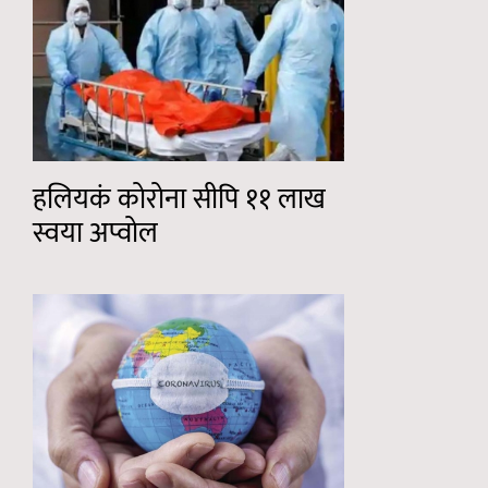
हलियकं कोरोना सीपि ११ लाख
स्वया अप्वोल