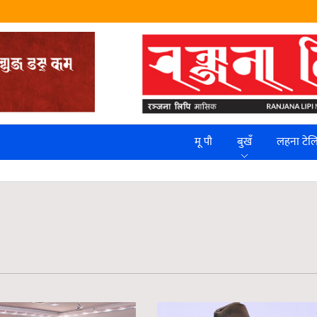
मू पौ
बुखँ
लहना टे