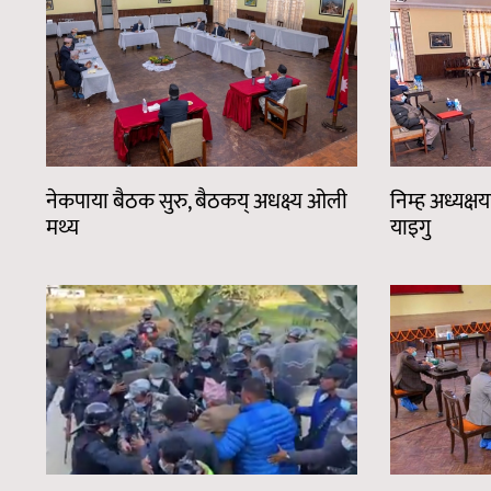
नेकपाया बैठक सुरु, बैठकय् अधक्ष्य ओली
निम्ह अध्यक्ष
मथ्य
याइगु