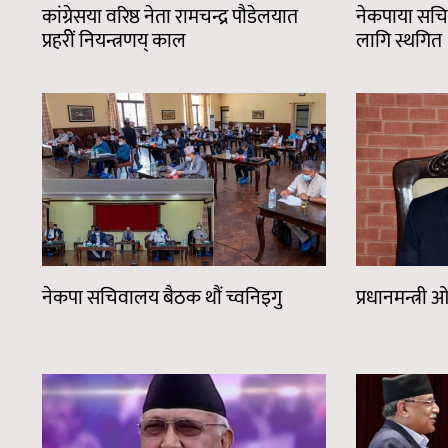
कांग्रेसया वरिष्ठ नेता रामचन्द्र पौडेलयात
नेकपाया सचि
प्रहरीें नियन्त्रणय् काल
लागि स्थगित
नेकपा सचिवालय बैठक थौं च्वनिइगु
प्रधानमन्त्री