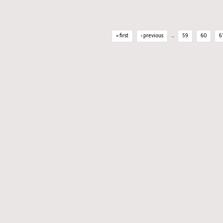
Pages
« first
‹ previous
…
59
60
6