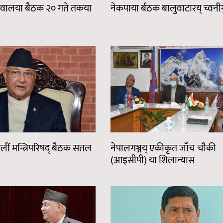
वालया बैठक २० गते तकया
नेकपाया र्बठक बालुवाटारय् च्वनीग
 ओलीं मन्त्रिपरिषद् बैठक सतल
नेपालगञ्जय् एकीकृत जाँच चौकी
(आइसीपी) या शिलान्यास