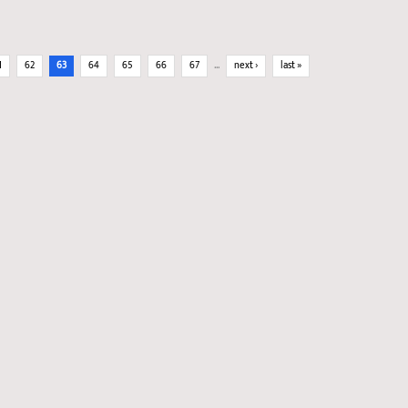
1
62
63
64
65
66
67
…
next ›
last »