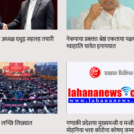
ह अध्यक्ष दथुइ सहलह तयारी
नेकपाया प्रबक्ता श्रेष्ठं एकताया पक्षय
ग्वाहालि यायेत इनापयात
या लच्छि लिछ्यात
गण्डकी प्रदेशया मुख्यमन्त्री व मन्त्र
मोहनिया भत्ता कोरोना कोषय् जम्म