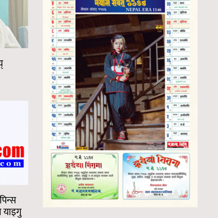
्
ीपिन्स
ा याइगु