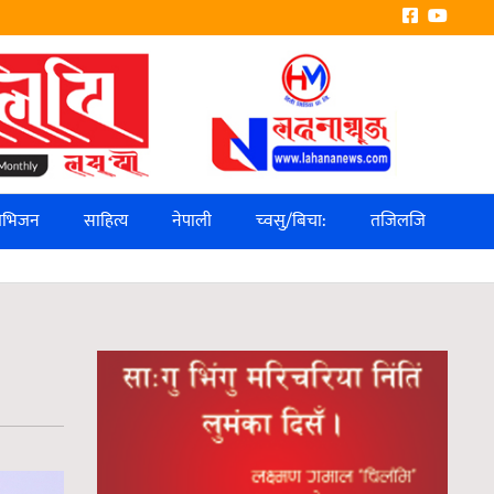
लिभिजन
साहित्य
नेपाली
च्वसु/बिचा:
तजिलजि