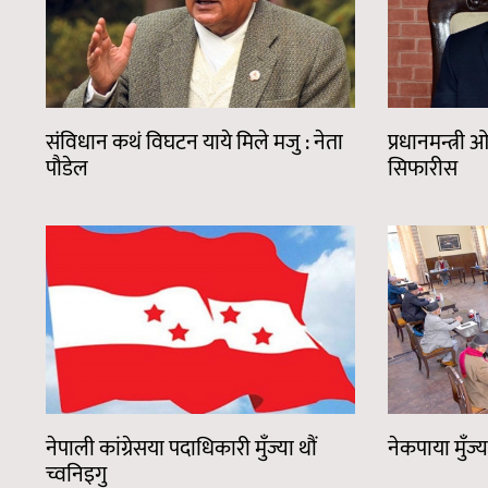
संविधान कथं विघटन याये मिले मजु : नेता
प्रधानमन्त्र
पौडेल
सिफारीस
नेपाली कांग्रेसया पदाधिकारी मुँज्या थौं
नेकपाया मुँज्या
च्वनिइगु