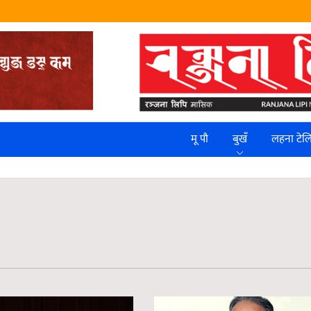
मू पौ
बुखँ
लहना टे