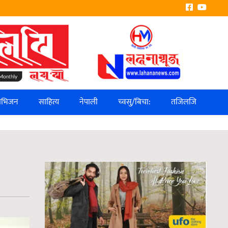
लिभिजन
साहित्य
नेपाली
च्वसु/बिचा:
तजिलजि