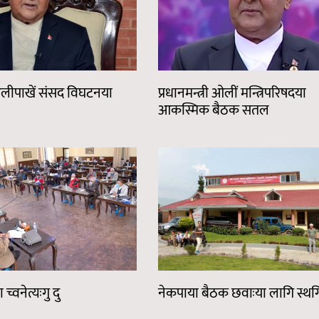
ी ओलीपाखें संसद विघटनया
प्रधानमन्त्री ओलीं मन्त्रिपरिषदया
आकस्मिक बैठक सतल
 च्वनेत्यःगु दु
नेकपाया बैठक छवाःया लागि स्थ