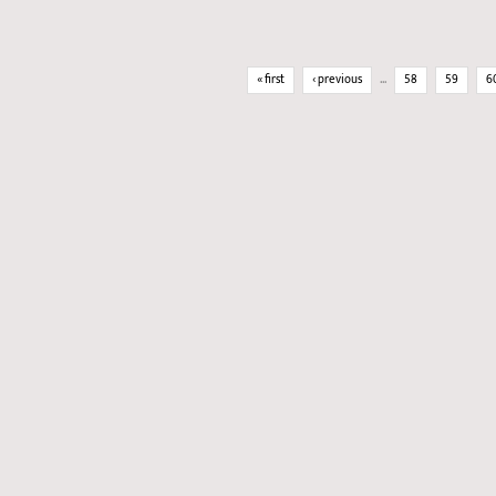
Pages
« first
‹ previous
…
58
59
6