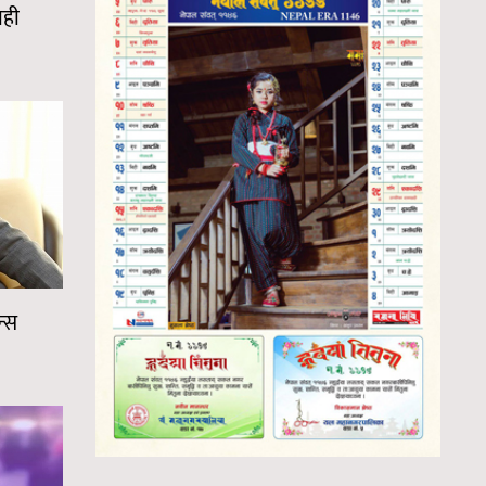
ाही
न्स