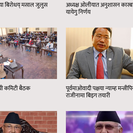
ा बिरोधय् मसाल जुलुस
अध्यक्ष ओलीयात अनुशासन कारब
यायेगु निर्णय
ायी कमिटी बैठक
पूर्वमाओवादी पक्षया न्याम्ह मन्त्रीपि
राजीनामा बिइग तयारी