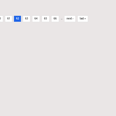
0
61
62
63
64
65
66
…
next ›
last »