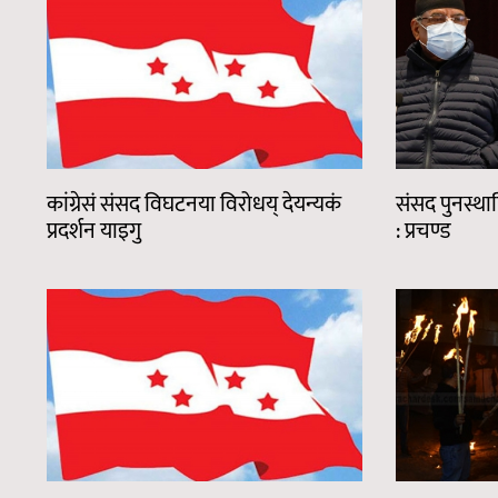
कांग्रेसं संसद विघटनया विरोधय् देयन्यकं
संसद पुनस्थाप
प्रदर्शन याइगु
: प्रचण्ड