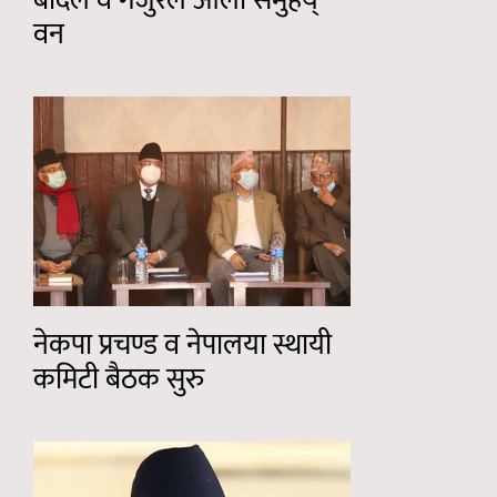
बादल व गजुरेल ओली समुहय्
वन
नेकपा प्रचण्ड व नेपालया स्थायी
कमिटी बैठक सुरु