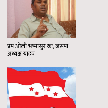
प्रम ओली भष्मासुर खः, जसपा
अध्यक्ष यादव