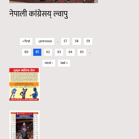
नेपाली कांग्रेसय् ल्वापु
Pages
« first
‹ previous
…
57
58
59
60
61
62
63
64
65
…
next ›
last »