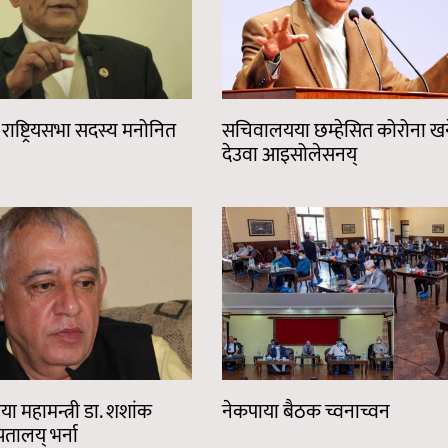
राष्ट्रियसभा सदस्य मनोनित
सचिवालयया छम्हेसित कोरोना खने
देउवा आइसोलेसनय्
सया महामन्त्री डा. शशांक
नेकपाया बैठक च्वनाच्वन
तालय् भर्ना