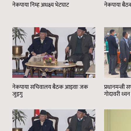
नेकपाया निम्ह अधक्ष्य भेटघाट
नेकपाया बैठक
नेकपाया सचिवालय बैठक आइवाः जक
प्रधानमन्त्री
जुइगु
गोदावरी थ्यन