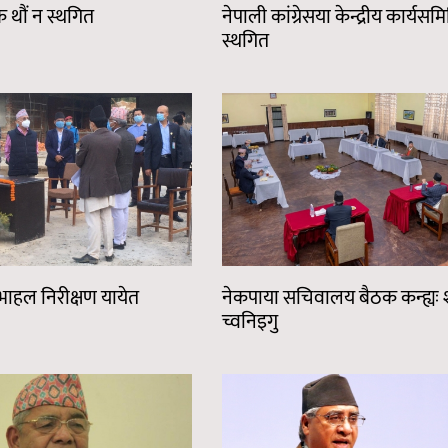
 थौं न स्थगित
नेपाली कांग्रेसया केन्द्रीय कार्यस
स्थगित
 सभाहल निरीक्षण यायेत
नेकपाया सचिवालय बैठक कन्ह्यः 
च्वनिइगु