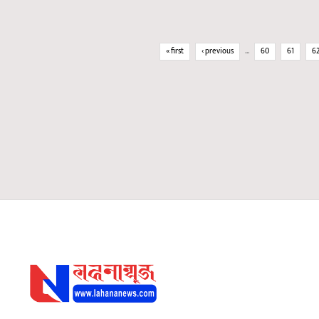
Pages
« first
‹ previous
…
60
61
6