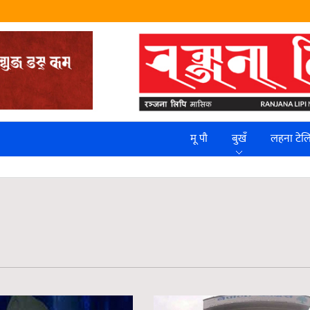
मू पौ
बुखँ
लहना टे