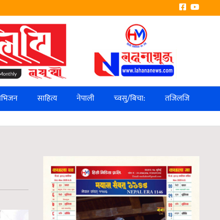
लिभिजन
साहित्य
नेपाली
च्वसु/बिचा:
तजिलजि