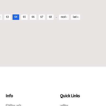
2
63
64
65
66
67
68
…
next ›
last »
Info
Quick Links