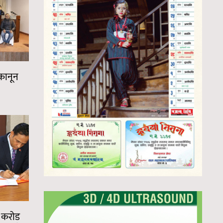
 कानून
४ करोड