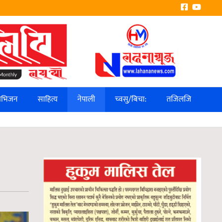
लिभिजन
साहित्य
नेपाली
च्वसु/बिचा:
तजिलजि