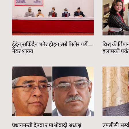
हुँदैन,सकिँदैन भनेर होइन,सबै मिलेर गरौँ—
विश्व कीर्तिम
मेयर शाक्य
इलामको पर्यट
प्रधानमन्त्री देउवा र माओवादी अध्यक्ष
एमसीसी अस्वीक