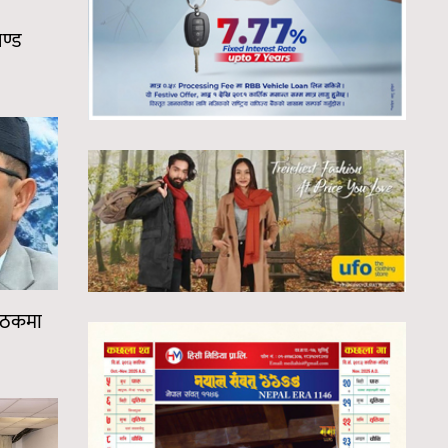
चण्ड
 बैठकमा