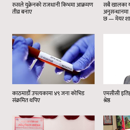
रुसले युक्रेनको राजधानी किभमा आक्रमण
सबै खालका यो
तीव्र बनाए
अनुसन्धानम
छ — मेयर शा
काठमाडौं उपत्यकामा ४९ जना कोभिड
एमसीसी इतिहास
संक्रमित थपिए
श्रेष्ठ