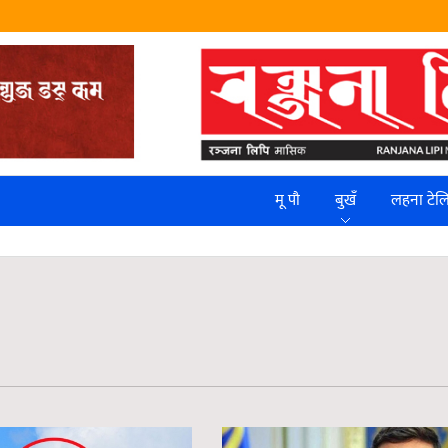
मू पौ
बुखँ
लहना टे