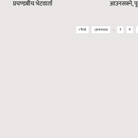
प्रचण्डबीच भेटवार्ता
आउनसक्ने, पूर्वअ
Pages
« first
‹ previous
…
3
4