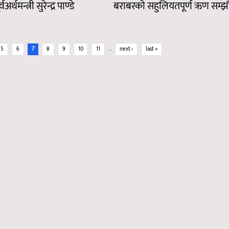
र्थमन्त्री सुरेन्द्र पाण्डे
बराबरको सहुलियतपूर्ण ऋण सम्झौ
5
6
7
8
9
10
11
…
next ›
last »