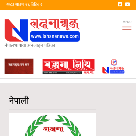
२०८३ श्रावण २१, बिहिबार
Tog
nav
नेपालभाषाया अनलाइन पत्रिका
नेपाली