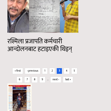
रश्मिला प्रजापति कर्मचारी
आन्दोलनबाट हटाइएकी थिइन्
Pages
« first
‹ previous
1
2
3
4
5
6
7
8
9
…
next ›
last »