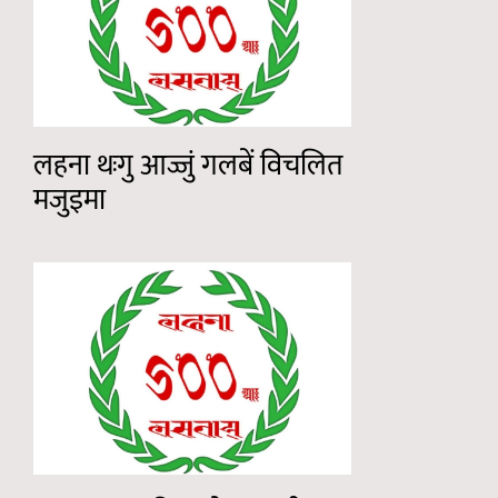
लहना थःगु आज्जुं गलबें विचलित
मजुइमा