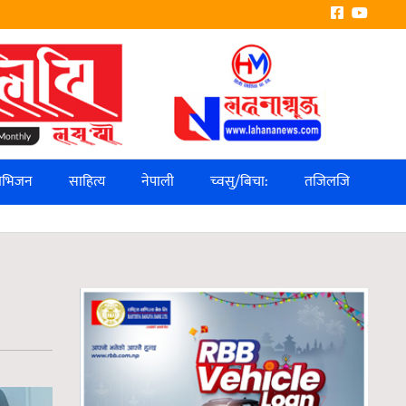
लिभिजन
साहित्य
नेपाली
च्वसु/बिचा:
तजिलजि