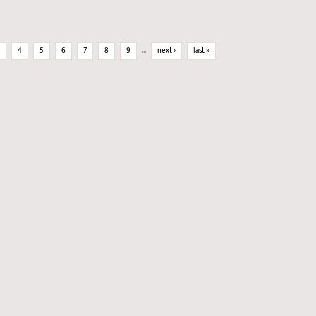
3
4
5
6
7
8
9
…
next ›
last »