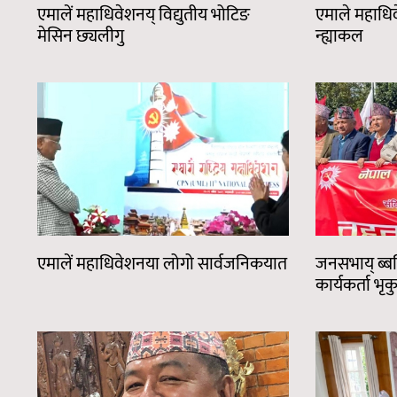
एमालें महाधिवेशनय् विद्युतीय भोटिङ
एमाले महाधिव
मेसिन छ्यलीगु
न्ह्याकल
एमालें महाधिवेशनया लोगो सार्वजनिकयात
जनसभाय् ब्बत
कार्यकर्ता भृ