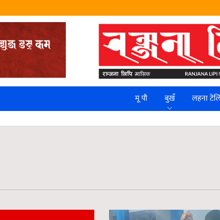
मू पौ
बुखँ
लहना टे