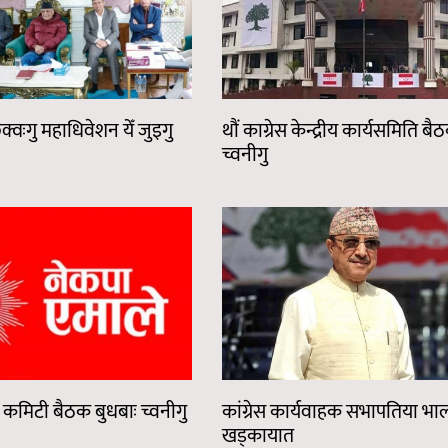
्वःगु महाधिवेशन येँ जुइगु
थौं काग्रेस केन्द्रीय कार्यसमिति बै
च्वनीगु
ीय कमिटी बैठक बुधबाः च्वनीगु
कांग्रेस कार्यवाहक सभापतिया भा
खड्कायात