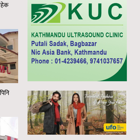
ाहेक
ःपिनि