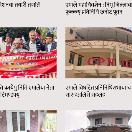
ेशनया तयारी तःगतिं
एमाले महाधिवशेन : निगू जिल्लाब
फुक्कय् प्रतिनिधि छनोट पूवन
ि कायेगु निति एमालेया नेता
एमालें विघटित प्रनिनिधिसभाया थ
कुटिमण्डपय्
सांसदतलिसे सहलह