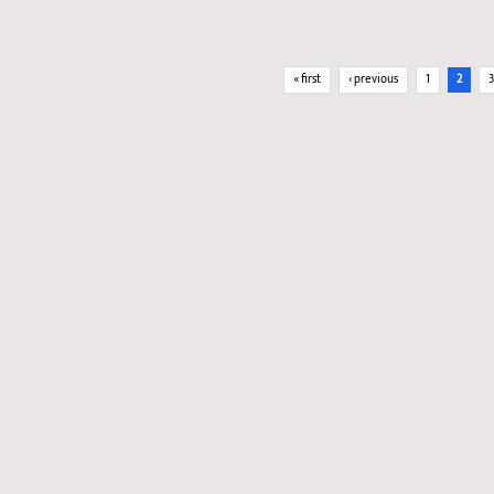
Pages
« first
‹ previous
1
2