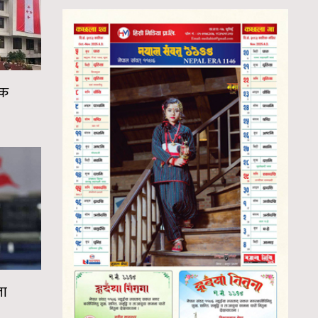
ठक
ला