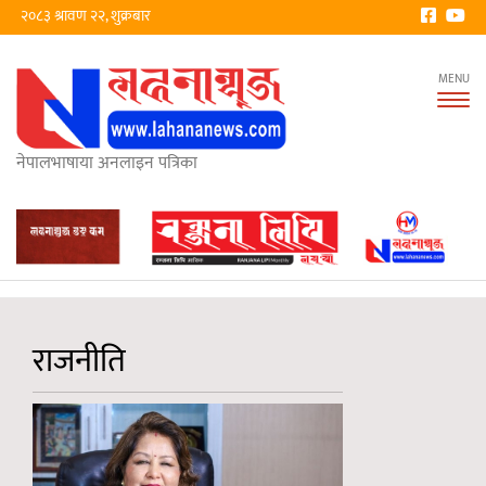
२०८३ श्रावण २२, शुक्रबार
Tog
nav
नेपालभाषाया अनलाइन पत्रिका
राजनीति