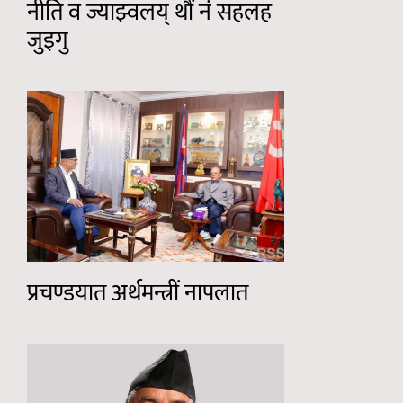
नीति व ज्याझ्वलय् थौं नं सहलह
जुइगु
प्रचण्डयात अर्थमन्त्रीं नापलात