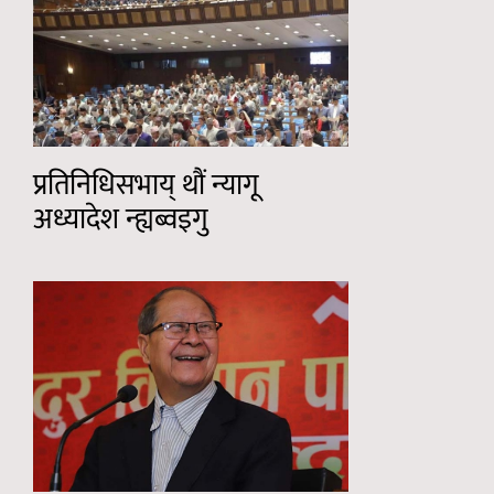
प्रतिनिधिसभाय् थौं न्यागू
अध्यादेश न्ह्यब्वइगु