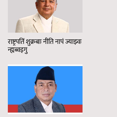
राष्ट्रपतिं शुक्रबाः नीति नापं ज्याझ्वः
न्ह्यब्वइगु