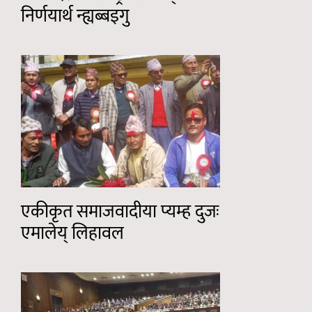
निर्णयार्थ न्ह्यब्बइगु
एकीकृत समाजवादीया प्यम्ह दुजः
एमालेय् लिहावल