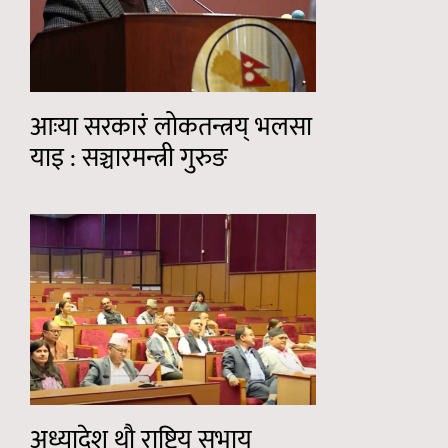
आःया सरकारं लोकतन्त्रय् भलसा
याइ : सञ्चारमन्त्री गुरुङ
अध्यादेश थौ राष्ट्रिय सभाय्