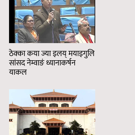
ठेक्का कया ज्या इलय् मयाइगुलि
सांसद नेम्वाङं ध्यानाकर्षन
याकल