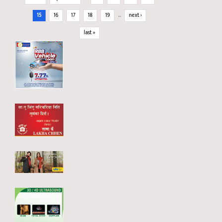
15
16
17
18
19
…
next ›
last »