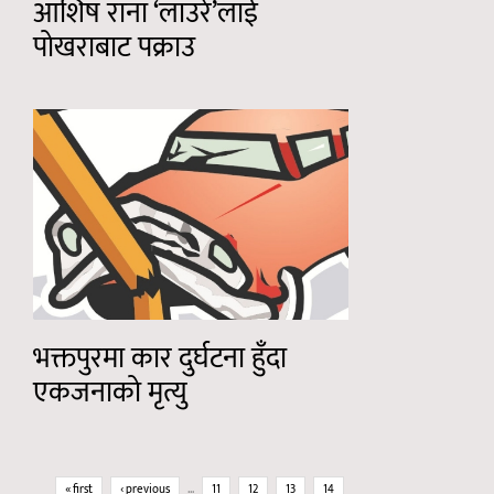
आशिष राना ‘लाउरे’लाई
पोखराबाट पक्राउ
भक्तपुरमा कार दुर्घटना हुँदा
एकजनाको मृत्यु
Pages
« first
‹ previous
…
11
12
13
14