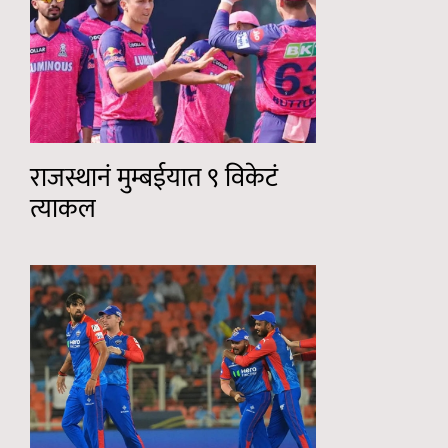
राजस्थानं मुम्बईयात ९ विकेटं
त्याकल