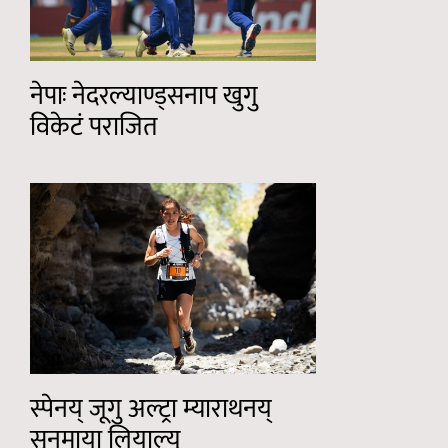
नेपाः नेदरल्याण्ड्सनाप खुगु
विकेटं पराजित
स्पेनय् जूगु अल्ट्रा म्याराथनय्
सुनमाया लियाल्यु