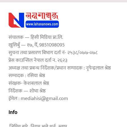
संचालक — हिसी मिडिया प्रा.लि.
खुसिबुँ — १७, येँ, 9851098095
सुचना तथा प्रसारण बिभाग दर्ता नं- २५३८/०७७-०७८
प्रेस काउन्सिल नेपाल दर्ता न. २६२३
अध्यक्ष तथा प्रबन्ध निर्देशक/प्रधान सम्पादक : नृपेन्द्रलाल श्रेष्ठ
सम्पादक : रसिया श्रेष्ठ
संरक्षक- केशबलाल श्रेष्ठ
निर्देशक — शोभा श्रेष्ठ
ईमेल : mediahisi@gmail.com
Info
जिमिगु बारे
नियम अले शर्त
स्वापू