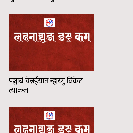
पञ्जाबं चेन्नईयात न्ह्यय्गु विकेट
त्याकल