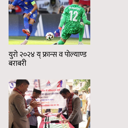
युरो २०२४ य् फ्रान्स व पोल्याण्ड
बराबरी