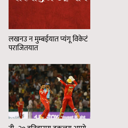
लखनउ न मुम्बईयात प्यंगू विकेटं
पराजितयात