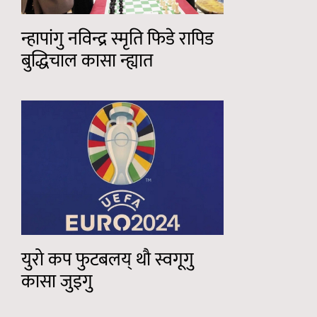
न्हापांगु नविन्द्र स्मृति फिडे रापिड
बुद्धिचाल कासा न्ह्यात
युरो कप फुटबलय् थौ स्वगूगु
कासा जुइगु