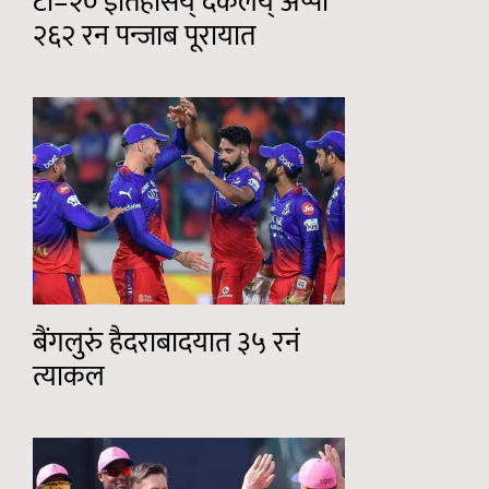
टी–२० इतिहासय् दकलय् अप्पो
२६२ रन पन्जाब पूरायात
बैंगलुरुं हैदराबादयात ३५ रनं
त्याकल