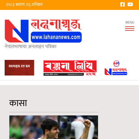
२०८३ श्रावण २३, शनिबार
Tog
nav
नेपालभाषाया अनलाइन पत्रिका
कासा