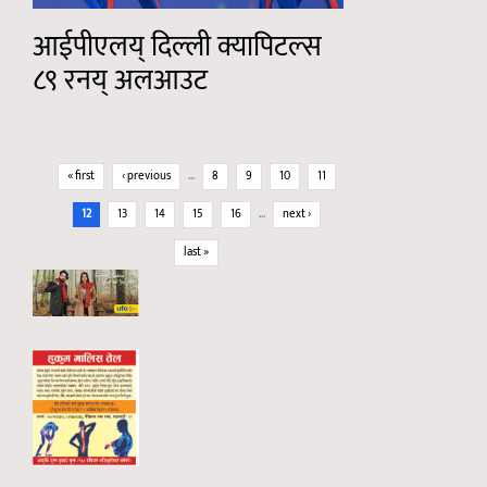
आईपीएलय् दिल्ली क्यापिटल्स
८९ रनय् अलआउट
Pages
« first
‹ previous
…
8
9
10
11
12
13
14
15
16
…
next ›
last »