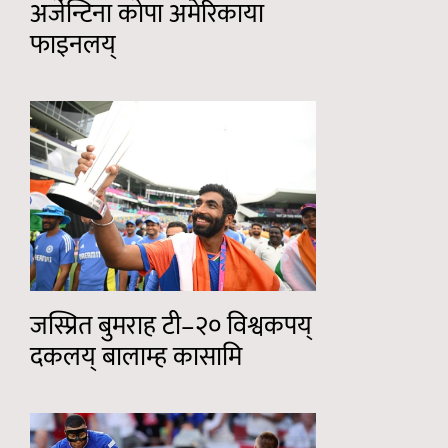
अर्जेन्टिना कोपा अमेरिकाया
फाइनलय्
जस्प्रित बुमराह टी–२० विश्वकपय्
दकलय् बालाम्ह कासामि